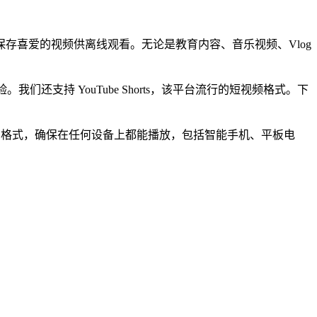
制地保存喜爱的视频供离线观看。无论是教育内容、音乐视频、Vlog
们还支持 YouTube Shorts，该平台流行的短视频格式。下
P4 格式，确保在任何设备上都能播放，包括智能手机、平板电