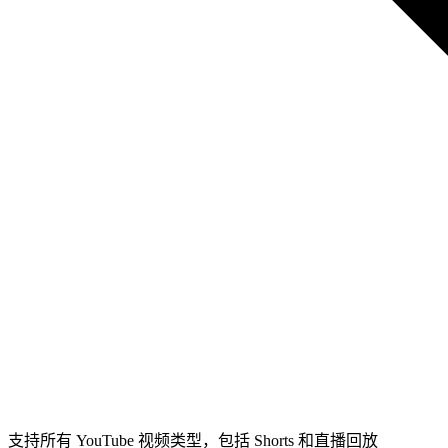
支持所有 YouTube 视频类型，包括 Shorts 和直播回放