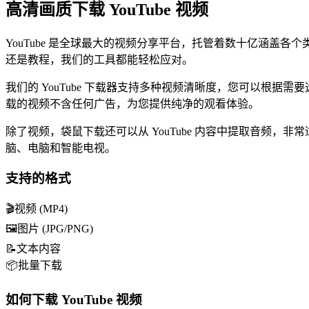
高清画质下载 YouTube 视频
YouTube 是全球最大的视频分享平台，托管着数十亿涵盖各个
还是教程，我们的工具都能轻松应对。
我们的 YouTube 下载器支持多种视频清晰度，您可以根据需要选
载的视频不含任何广告，为您提供纯净的观看体验。
除了视频，袋鼠下载还可以从 YouTube 内容中提取音频，
脑、电脑和智能电视。
支持的格式
🎬
视频 (MP4)
🖼️
图片 (JPG/PNG)
📝
文本内容
📦
批量下载
如何下载 YouTube 视频