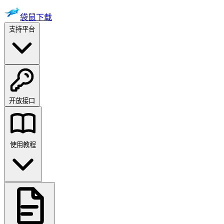
袋鼠下载
支持平台
开放接口
使用教程