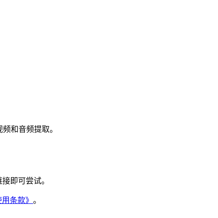
 短视频和音频提取。
链接即可尝试。
使用条款》
。