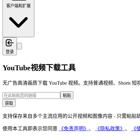
客户端和扩展
登录
YouTube视频下载工具
无广告高清画质下载 YouTube 视频。支持普通视频、Shorts
粘贴
获取
支持保存来自多个主流应用的公开视频和图像内容 - 只需粘贴
使用本工具即表示您同意
《免责声明》
、
《隐私政策》
、
《