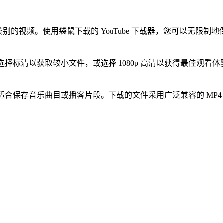
类别的视频。使用袋鼠下载的 YouTube 下载器，您可以无限
择标清以获取较小文件，或选择 1080p 高清以获得最佳观看体验。我
非常适合保存音乐曲目或播客片段。下载的文件采用广泛兼容的 M